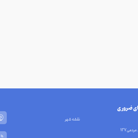
ای ضروری
نقشه شهر
مردمی137