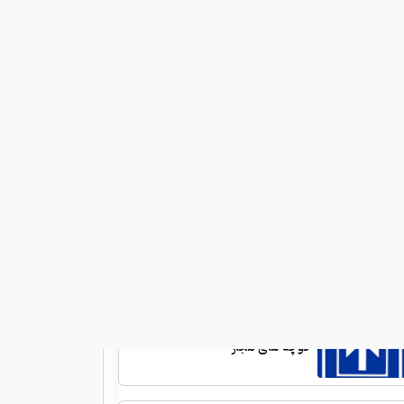
راهپیمایی روز جهانی قدس
اطلاعیه ها
آگهی حراج 11 دستگاه ماشین آلات
عمرانی
کوچه های ممنوع
کوچه های مجاز