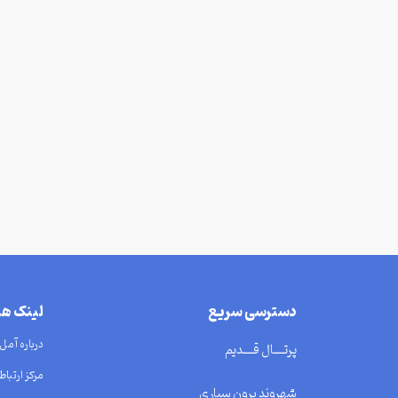
دسترسی سریع
لینک ه
درباره آمل
پرتــــال قــــدیم
مرکز ارتباط 
شهروند برون سپاری