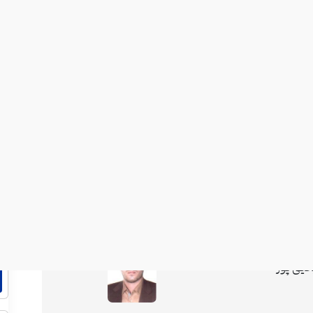
رزی:
محمدمهدی باباپور
سن مهدوی فر
زارعی
ی یحیی پور