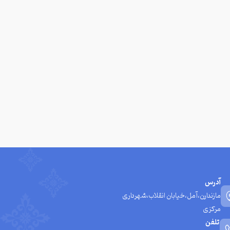
آدرس
مازندارن،آمل،خیابان انقلاب،شهرداری
مرکزی
تلفن
01144229001-4