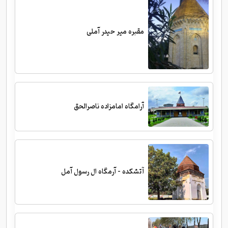
مقبره میر حیدر آملی
آرامگاه امامزاده ناصرالحق
آتشکده - آرمگاه ال رسول آمل