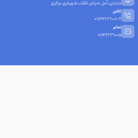
مازندارن،آمل،خیابان انقلاب،شهرداری مرکزی
تلفن
01144229001-4
نمابر
01144229005