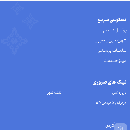
دسترسی سریع
پرتــــال قــــدیم
شهروند برون سپاری
سامـــانـه پرســنلی
میـــز خـــدمت
لینک های ضروری
درباره آمل
نقشه شهر
مرکز ارتباط مردمی137
آدرس