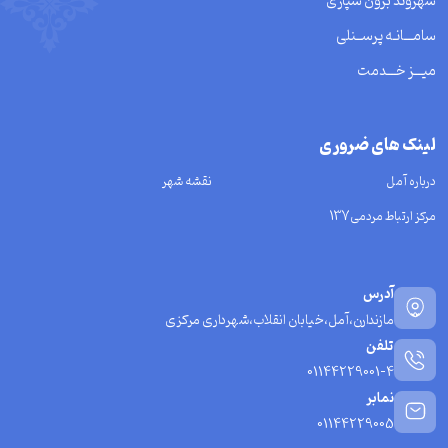
شهروند برون سپاری
سامـــانـه پرســنلی
میـــز خـــدمت
لینک های ضروری
درباره آمل
نقشه شهر
مرکز ارتباط مردمی137
آدرس
مازندارن،آمل،خیابان انقلاب،شهرداری مرکزی
تلفن
01144229001-4
نمابر
01144229005