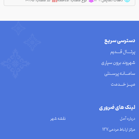
دفعات نمایش:
129
نوع مطلب:
مناقصه
کد مطلب:
۱۰۷۶۵
دسترسی سریع
پرتــــال قــــدیم
شهروند برون سپاری
سامـــانـه پرســنلی
میـــز خـــدمت
لینک های ضروری
درباره آمل
نقشه شهر
مرکز ارتباط مردمی137