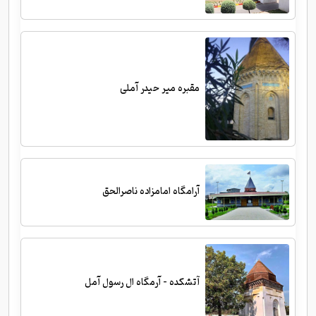
مقبره میر حیدر آملی
آرامگاه امامزاده ناصرالحق
آتشکده - آرمگاه ال رسول آمل