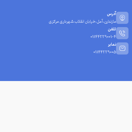
آدرس
مازندارن،آمل،خیابان انقلاب،شهرداری مرکزی
تلفن
01144229001-4
نمابر
01144229005