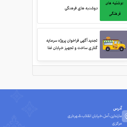
دوشنبه های فرهنگی
تجدید آگهی فراخوان پروژه سرمایه
گذاری ساخت و تجهیز خیابان غذا
آدرس
مازندارن،آمل،خیابان انقلاب،شهرداری
مرکزی