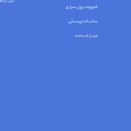
مرکز ارتباط 
شهروند برون سپاری
سامـــانـه پرســنلی
میـــز خـــدمت