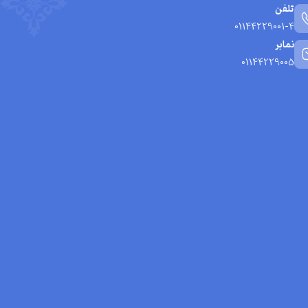
تلفن
01144229001-4
نمابر
01144229005