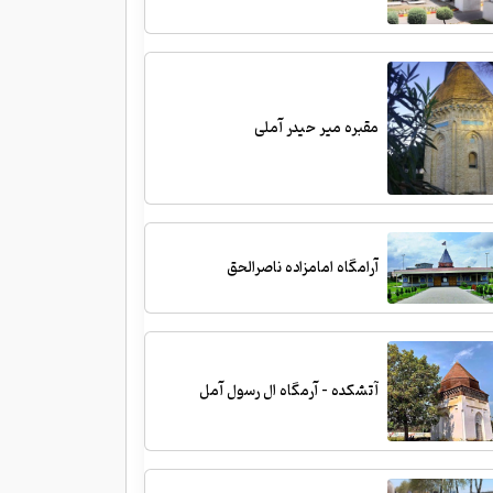
مقبره میر حیدر آملی
آرامگاه امامزاده ناصرالحق
آتشکده - آرمگاه ال رسول آمل