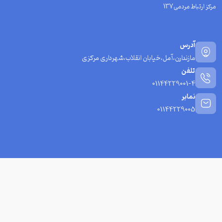
مرکز ارتباط مردمی137
آدرس
مازندارن،آمل،خیابان انقلاب،شهرداری مرکزی
تلفن
01144229001-4
نمابر
01144229005