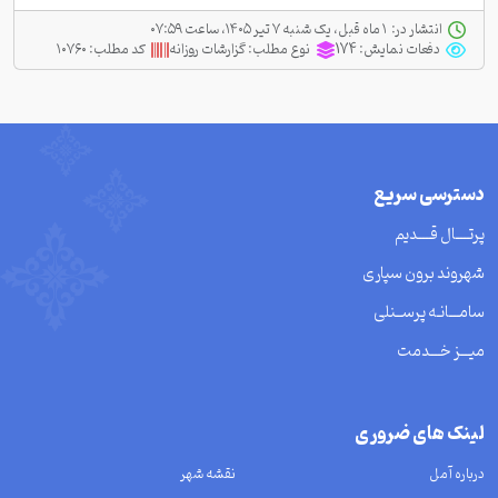
انتشار در:
‫ ‫۱ ماه قبل، یک شنبه ۷ تیر ۱۴۰۵، ساعت ۰۷:۵۹
دفعات نمایش:
174
نوع مطلب:
گزارشات روزانه
کد مطلب:
۱۰۷۶۰
دسترسی سریع
پرتــــال قــــدیم
شهروند برون سپاری
سامـــانـه پرســنلی
میـــز خـــدمت
لینک های ضروری
درباره آمل
نقشه شهر