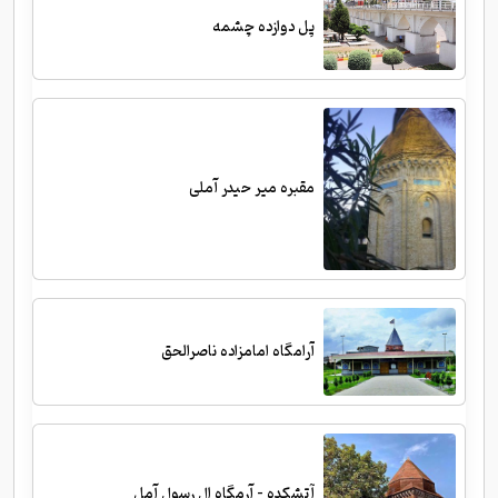
پل دوازده چشمه
مقبره میر حیدر آملی
آرامگاه امامزاده ناصرالحق
آتشکده - آرمگاه ال رسول آمل