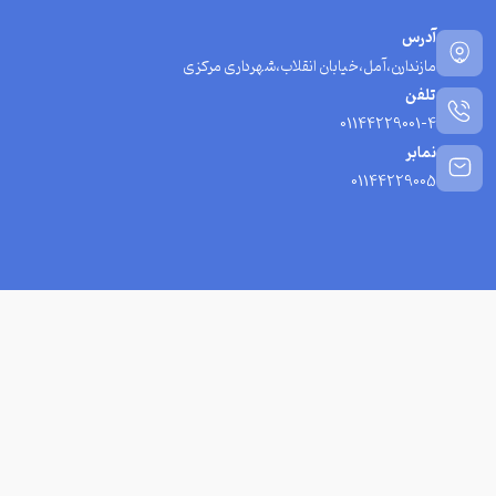
آدرس
مازندارن،آمل،خیابان انقلاب،شهرداری مرکزی
تلفن
01144229001-4
نمابر
01144229005