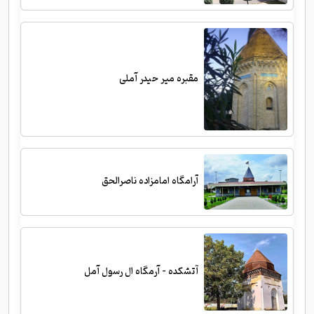
مقبره میر حیدر آملی
آرامگاه امامزاده ناصرالحق
آتشکده - آرمگاه ال رسول آمل