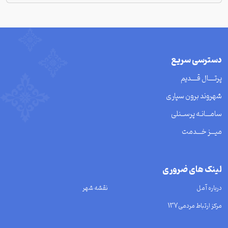
دسترسی سریع
پرتــــال قــــدیم
شهروند برون سپاری
سامـــانـه پرســنلی
میـــز خـــدمت
لینک های ضروری
درباره آمل
نقشه شهر
مرکز ارتباط مردمی137