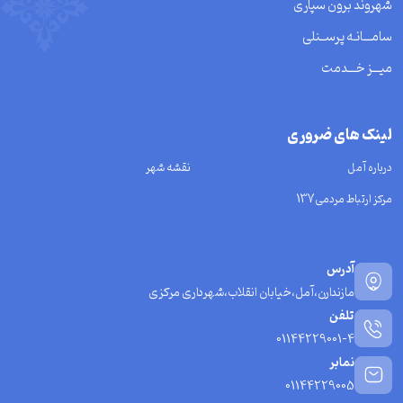
شهروند برون سپاری
سامـــانـه پرســنلی
میـــز خـــدمت
لینک های ضروری
درباره آمل
نقشه شهر
مرکز ارتباط مردمی137
آدرس
مازندارن،آمل،خیابان انقلاب،شهرداری مرکزی
تلفن
01144229001-4
نمابر
01144229005