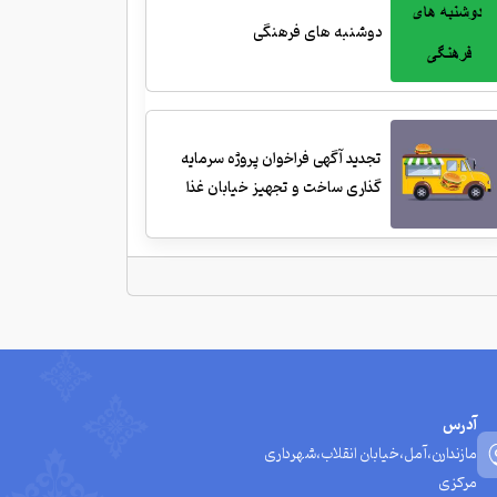
دوشنبه های فرهنگی
تجدید آگهی فراخوان پروژه سرمایه
گذاری ساخت و تجهیز خیابان غذا
آدرس
مازندارن،آمل،خیابان انقلاب،شهرداری
مرکزی