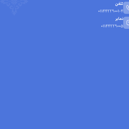
تلفن
01144229001-4
نمابر
01144229005