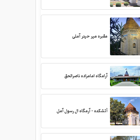
مقبره میر حیدر آملی
آرامگاه امامزاده ناصرالحق
آتشکده - آرمگاه ال رسول آمل