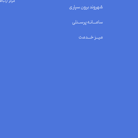
مرکز ارتباط 
شهروند برون سپاری
سامـــانـه پرســنلی
میـــز خـــدمت