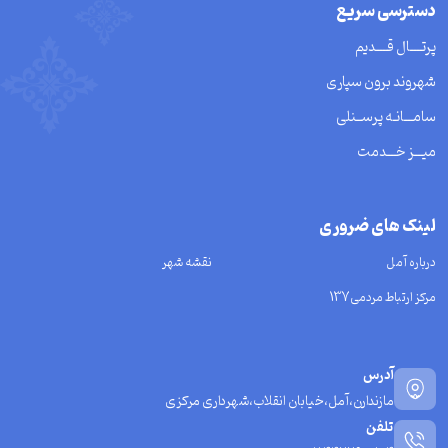
دسترسی سریع
پرتــــال قــــدیم
شهروند برون سپاری
سامـــانـه پرســنلی
میـــز خـــدمت
لینک های ضروری
درباره آمل
نقشه شهر
مرکز ارتباط مردمی137
آدرس
مازندارن،آمل،خیابان انقلاب،شهرداری مرکزی
تلفن