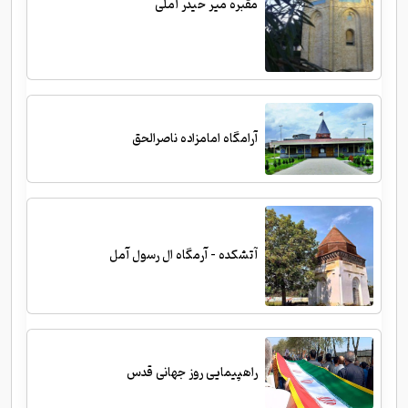
مقبره میر حیدر آملی
آرامگاه امامزاده ناصرالحق
آتشکده - آرمگاه ال رسول آمل
راهپیمایی روز جهانی قدس