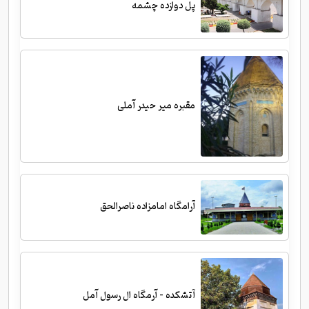
پل دوازده چشمه
مقبره میر حیدر آملی
آرامگاه امامزاده ناصرالحق
آتشکده - آرمگاه ال رسول آمل