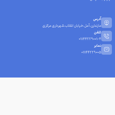
آدرس
مازندارن،آمل،خیابان انقلاب،شهرداری مرکزی
تلفن
01144229001-4
نمابر
01144229005