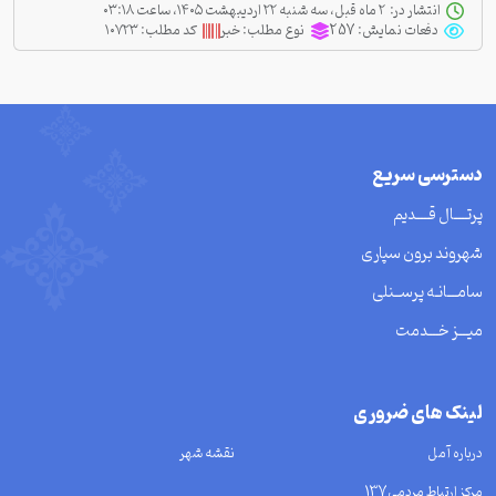
انتشار در:
‫ ‫۲ ماه قبل، سه شنبه ۲۲ اردیبهشت ۱۴۰۵، ساعت ۰۳:۱۸
دفعات نمایش:
257
نوع مطلب:
خبر
کد مطلب:
۱۰۷۲۳
دسترسی سریع
پرتــــال قــــدیم
شهروند برون سپاری
سامـــانـه پرســنلی
میـــز خـــدمت
لینک های ضروری
درباره آمل
نقشه شهر
مرکز ارتباط مردمی137