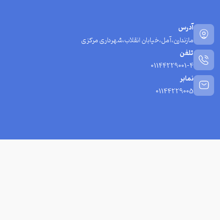
آدرس
مازندارن،آمل،خیابان انقلاب،شهرداری مرکزی
تلفن
01144229001-4
نمابر
01144229005