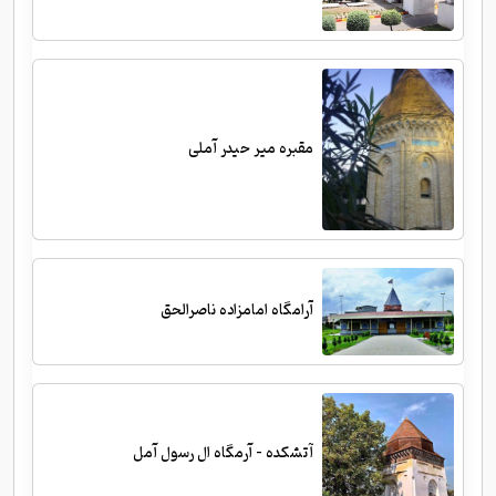
مقبره میر حیدر آملی
آرامگاه امامزاده ناصرالحق
آتشکده - آرمگاه ال رسول آمل