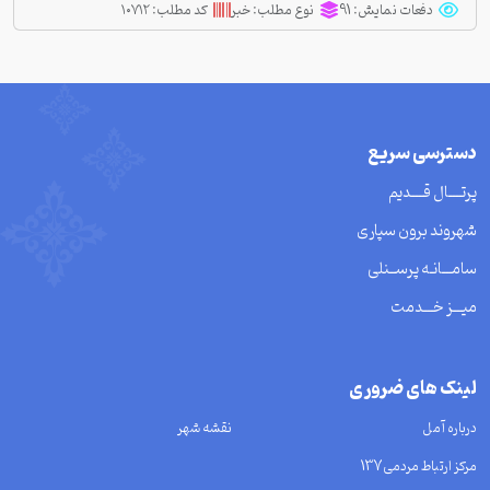
دفعات نمایش:
91
نوع مطلب:
خبر
کد مطلب:
۱۰۷۱۲
دسترسی سریع
پرتــــال قــــدیم
شهروند برون سپاری
سامـــانـه پرســنلی
میـــز خـــدمت
لینک های ضروری
درباره آمل
نقشه شهر
مرکز ارتباط مردمی137