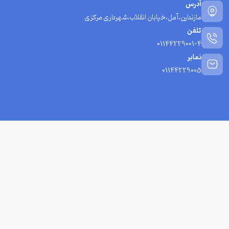
آدرس
مازندارن،آمل،خیابان انقلاب،شهرداری مرکزی
تلفن
01144229001-4
نمابر
01144229005