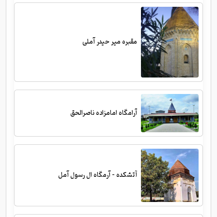
مقبره میر حیدر آملی
آرامگاه امامزاده ناصرالحق
آتشکده - آرمگاه ال رسول آمل