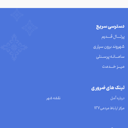
دسترسی سریع
پرتــــال قــــدیم
شهروند برون سپاری
سامـــانـه پرســنلی
میـــز خـــدمت
لینک های ضروری
درباره آمل
نقشه شهر
مرکز ارتباط مردمی137