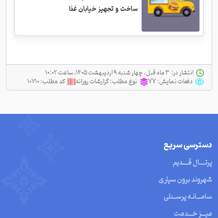
ساخت و تجهیز خیابان غذا
انتشار در:
‫ ‫۳ ماه قبل، چهار شنبه ۹ اردیبهشت ۱۴۰۵، ساعت ۱۰:۰۲
دفعات نمایش:
77
نوع مطلب:
گزارشات روزانه
کد مطلب:
۱۰۷۱۰
دسترسی سریع
پرتــــال قــــدیم
شهروند برون سپاری
سامـــانـه پرســنلی
میـــز خـــدمت