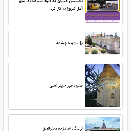
نخستین خیابان غذا (فود استریت) در شهر
آمل شروع به کار کرد
پل دوازده چشمه
مقبره میر حیدر آملی
آرامگاه امامزاده ناصرالحق