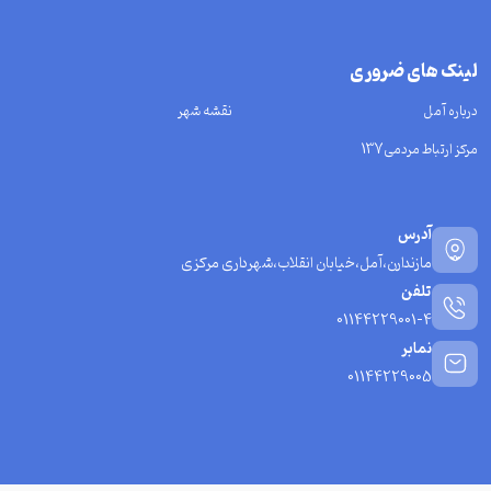
لینک های ضروری
درباره آمل
نقشه شهر
مرکز ارتباط مردمی137
آدرس
مازندارن،آمل،خیابان انقلاب،شهرداری مرکزی
تلفن
01144229001-4
نمابر
01144229005