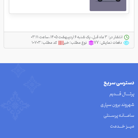
انتشار در:
‫ ‫۳ ماه قبل، یک شنبه ۶ اردیبهشت ۱۴۰۵، ساعت ۰۳:۱۱
دفعات نمایش:
77
نوع مطلب:
خبر
کد مطلب:
۱۰۷۰۳
دسترسی سریع
پرتــــال قــــدیم
شهروند برون سپاری
سامـــانـه پرســنلی
میـــز خـــدمت