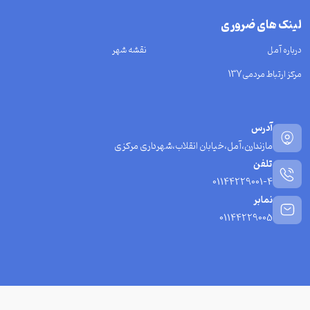
لینک های ضروری
درباره آمل
نقشه شهر
مرکز ارتباط مردمی137
آدرس
مازندارن،آمل،خیابان انقلاب،شهرداری مرکزی
تلفن
01144229001-4
نمابر
01144229005