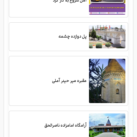
آمل شروع به کار کرد
پل دوازده چشمه
مقبره میر حیدر آملی
آرامگاه امامزاده ناصرالحق