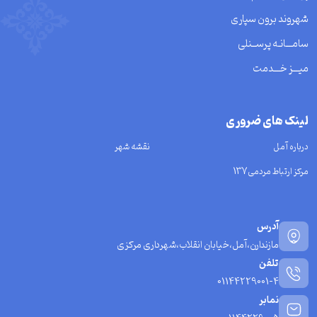
شهروند برون سپاری
سامـــانـه پرســنلی
میـــز خـــدمت
لینک های ضروری
درباره آمل
نقشه شهر
مرکز ارتباط مردمی137
آدرس
مازندارن،آمل،خیابان انقلاب،شهرداری مرکزی
تلفن
01144229001-4
نمابر