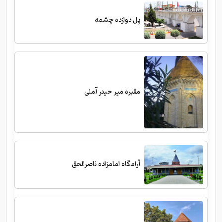
پل دوازده چشمه
مقبره میر حیدر آملی
آرامگاه امامزاده ناصرالحق