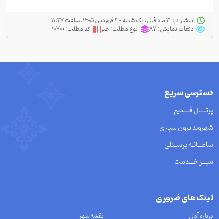
انتشار در:
‫ ‫۳ ماه قبل، یک شنبه ۳۰ فروردین ۱۴۰۵، ساعت ۱۱:۲۷
دفعات نمایش:
87
نوع مطلب:
خبر
کد مطلب:
۱۰۷۰۰
دسترسی سریع
پرتــــال قــــدیم
شهروند برون سپاری
سامـــانـه پرســنلی
میـــز خـــدمت
لینک های ضروری
درباره آمل
نقشه شهر