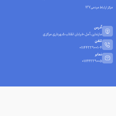
مرکز ارتباط مردمی137
آدرس
مازندارن،آمل،خیابان انقلاب،شهرداری مرکزی
تلفن
01144229001-4
نمابر
01144229005