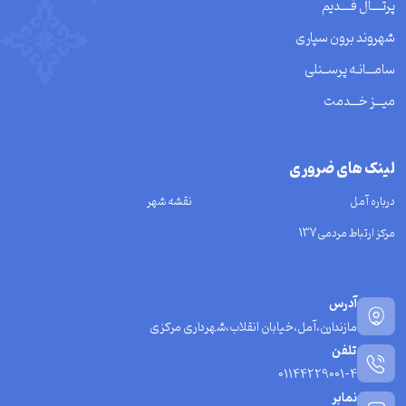
پرتــــال قــــدیم
شهروند برون سپاری
سامـــانـه پرســنلی
میـــز خـــدمت
لینک های ضروری
درباره آمل
نقشه شهر
مرکز ارتباط مردمی137
آدرس
مازندارن،آمل،خیابان انقلاب،شهرداری مرکزی
تلفن
01144229001-4
نمابر