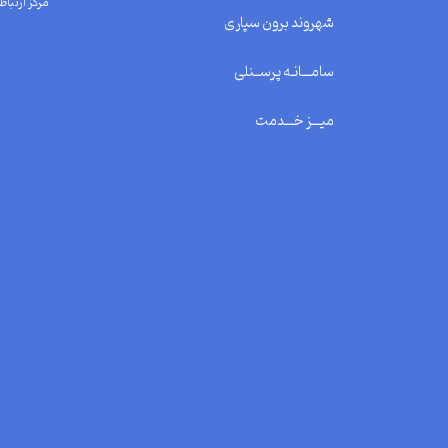
مرکز ارتباط 
شهروند برون سپاری
سامـــانـه پرســنلی
میـــز خـــدمت