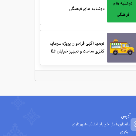
دوشنبه های فرهنگی
تجدید آگهی فراخوان پروژه سرمایه
گذاری ساخت و تجهیز خیابان غذا
آدرس
مازندارن،آمل،خیابان انقلاب،شهرداری
مرکزی