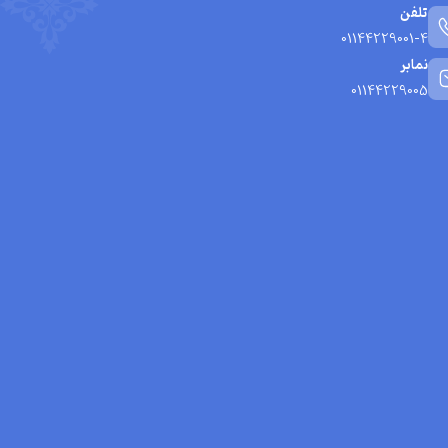
تلفن
01144229001-4
نمابر
01144229005