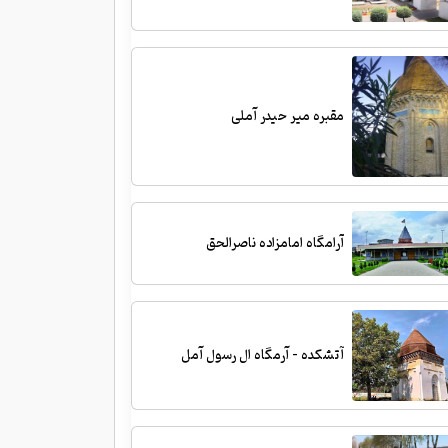
مقبره میر حیدر آملی
آرامگاه امامزاده ناصرالحق
آتشکده - آرمگاه ال رسول آمل