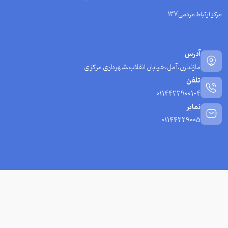
مرکز ارتباط مردمی137
آدرس
مازندارن،آمل،خیابان انقلاب،شهرداری مرکزی
تلفن
01144229001-4
نمابر
01144229005