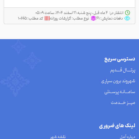
انتشار در:
‫ ‫۴ ماه قبل، پنج شنبه ۲۱ اسفند ۱۴۰۴، ساعت ۰۵:۰۹
دفعات نمایش:
61
نوع مطلب:
گزارشات روزانه
کد مطلب:
۱۰۶۶۵
دسترسی سریع
پرتــــال قــــدیم
شهروند برون سپاری
سامـــانـه پرســنلی
میـــز خـــدمت
لینک های ضروری
درباره آمل
نقشه شهر