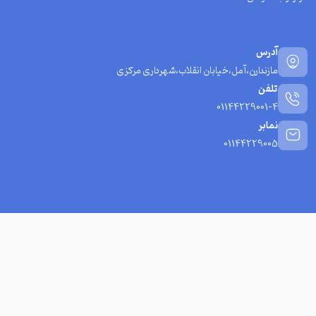
آدرس
مازندارن،آمل،خیابان انقلاب،شهرداری مرکزی
تلفن
01144229001-4
نمابر
01144229005