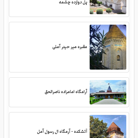
پل دوازده چشمه
مقبره میر حیدر آملی
آرامگاه امامزاده ناصرالحق
آتشکده - آرمگاه ال رسول آمل