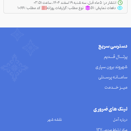
انتشار در:
‫ ‫۵ ماه قبل، سه شنبه ۱۹ اسفند ۱۴۰۴، ساعت ۰۳:۵۱
دفعات نمایش:
51
نوع مطلب:
گزارشات روزانه
کد مطلب:
۱۰۶۶۱
دسترسی سریع
پرتــــال قــــدیم
شهروند برون سپاری
سامـــانـه پرســنلی
میـــز خـــدمت
لینک های ضروری
درباره آمل
نقشه شهر
مرکز ارتباط مردمی137