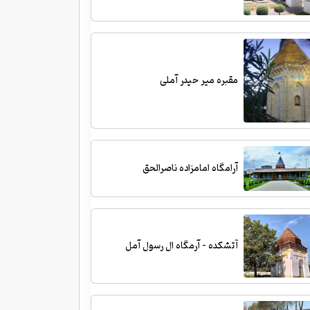
مقبره میر حیدر آملی
آرامگاه امامزاده ناصرالحق
آتشکده - آرمگاه ال رسول آمل