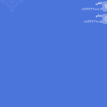
تلفن
01144229001-4
نمابر
01144229005