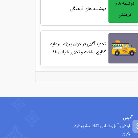
دوشنبه های فرهنگی
تجدید آگهی فراخوان پروژه سرمایه
گذاری ساخت و تجهیز خیابان غذا
آدرس
مازندارن،آمل،خیابان انقلاب،شهرداری
مرکزی