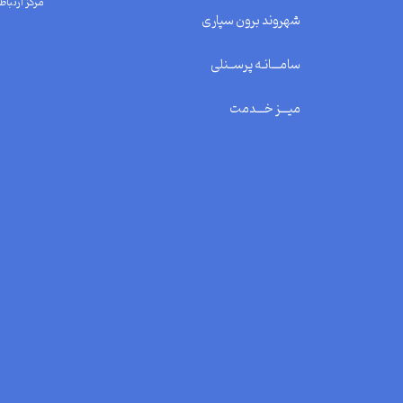
مرکز ارتباط 
شهروند برون سپاری
سامـــانـه پرســنلی
میـــز خـــدمت