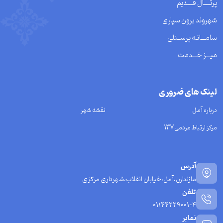
پرتــــال قــــدیم
شهروند برون سپاری
سامـــانـه پرســنلی
میـــز خـــدمت
لینک های ضروری
درباره آمل
نقشه شهر
مرکز ارتباط مردمی137
آدرس
مازندارن،آمل،خیابان انقلاب،شهرداری مرکزی
تلفن
01144229001-4
نمابر