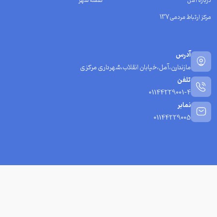
درباره آمل
نقشه شهر
مرکز ارتباط مردمی137
آدرس
مازندارن،آمل،خیابان انقلاب،شهرداری مرکزی
تلفن
01144229001-4
نمابر
01144229005