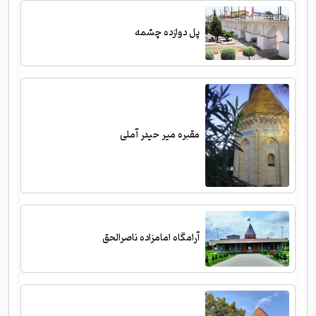
پل دوازده چشمه
مقبره میر حیدر آملی
آرامگاه امامزاده ناصرالحق