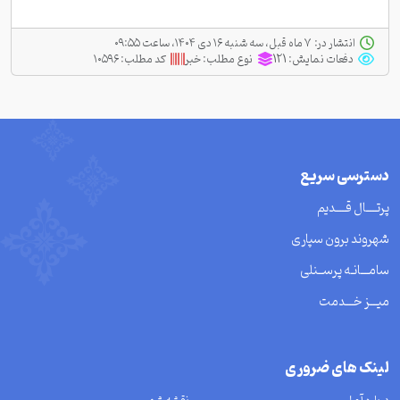
انتشار در:
‫ ‫۷ ماه قبل، سه شنبه ۱۶ دی ۱۴۰۴، ساعت ۰۹:۵۵
دفعات نمایش:
121
نوع مطلب:
خبر
کد مطلب:
۱۰۵۹۶
دسترسی سریع
پرتــــال قــــدیم
شهروند برون سپاری
سامـــانـه پرســنلی
میـــز خـــدمت
لینک های ضروری