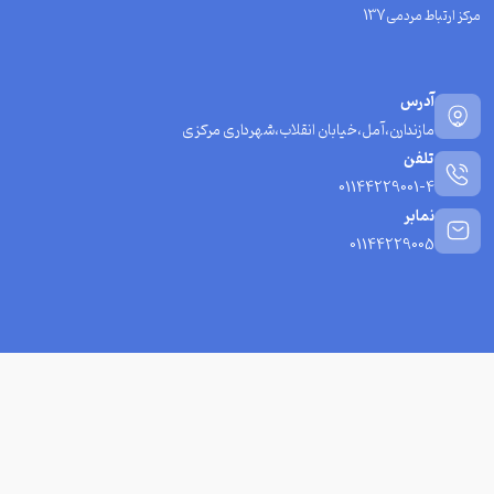
مرکز ارتباط مردمی137
آدرس
مازندارن،آمل،خیابان انقلاب،شهرداری مرکزی
تلفن
01144229001-4
نمابر
01144229005