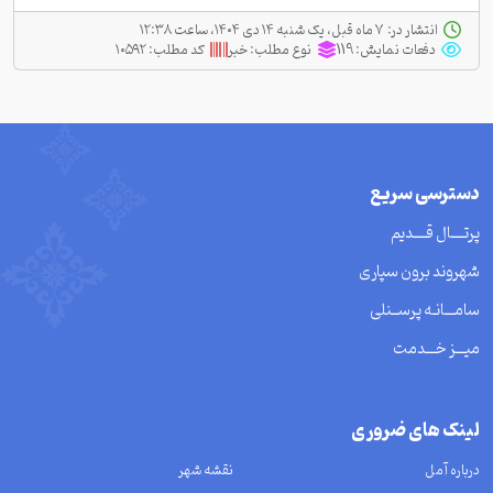
انتشار در:
‫ ‫۷ ماه قبل، یک شنبه ۱۴ دی ۱۴۰۴، ساعت ۱۲:۳۸
دفعات نمایش:
119
نوع مطلب:
خبر
کد مطلب:
۱۰۵۹۲
دسترسی سریع
پرتــــال قــــدیم
شهروند برون سپاری
سامـــانـه پرســنلی
میـــز خـــدمت
لینک های ضروری
درباره آمل
نقشه شهر