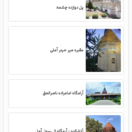
پل دوازده چشمه
مقبره میر حیدر آملی
آرامگاه امامزاده ناصرالحق
آتشکده - آرمگاه ال رسول آمل