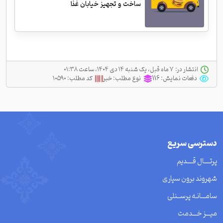
ساخت و تجهیز خیابان غذا
انتشار در:
‫ ‫۷ ماه قبل، یک شنبه ۱۴ دی ۱۴۰۴، ساعت ۰۱:۳۸
دفعات نمایش:
116
نوع مطلب:
خبر
کد مطلب:
۱۰۵۹۰
دسترسی سریع
پرتــــال قــــدیم
شهروند برون سپاری
سامـــانـه پرســنلی
میـــز خـــدمت