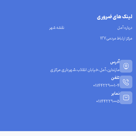
لینک های ضروری
درباره آمل
نقشه شهر
مرکز ارتباط مردمی137
آدرس
مازندارن،آمل،خیابان انقلاب،شهرداری مرکزی
تلفن
01144229001-4
نمابر
01144229005