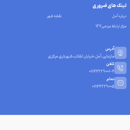
لینک های ضروری
درباره آمل
نقشه شهر
مرکز ارتباط مردمی137
آدرس
مازندارن،آمل،خیابان انقلاب،شهرداری مرکزی
تلفن
01144229001-4
نمابر
01144229005