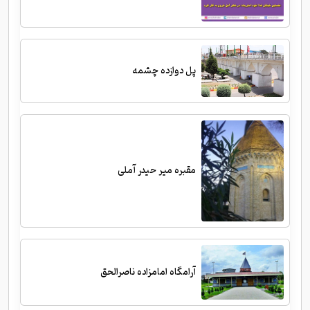
پل دوازده چشمه
مقبره میر حیدر آملی
آرامگاه امامزاده ناصرالحق