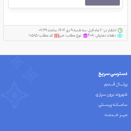
انتشار در:
‫ ‫۷ ماه قبل، سه شنبه ۹ دی ۱۴۰۴، ساعت ۰۷:۴۹
دفعات نمایش:
408
نوع مطلب:
خبر
کد مطلب:
۱۰۵۸۵
دسترسی سریع
پرتــــال قــــدیم
شهروند برون سپاری
سامـــانـه پرســنلی
میـــز خـــدمت