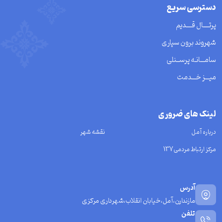
دسترسی سریع
پرتــــال قــــدیم
شهروند برون سپاری
سامـــانـه پرســنلی
میـــز خـــدمت
لینک های ضروری
درباره آمل
نقشه شهر
مرکز ارتباط مردمی137
آدرس
مازندارن،آمل،خیابان انقلاب،شهرداری مرکزی
تلفن