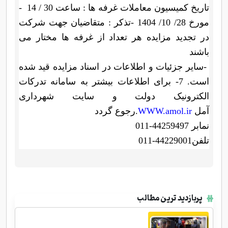
- تاریخ کمیسیون معاملات غرفه ها : ساعت 30 / 14
مورخ 28/ 10/ 1404
-
تذکر : متقاضیان جهت شرکت
در تجدید مزایده هر تعداد از غرفه ها مختار می
باشند
-
سایر جزئیات و اطلاعات در اسناد مزایده قید شده
است. 7- برای اطلاعات بیشتر به سامانه تدرکات
الکترونیک دولت و سایت شهرداری
آمل
WWW.amol.ir
رجوع گردد.
نمابر 44259497-011
تلفن44229001-011
پربازدید ترین مطالب