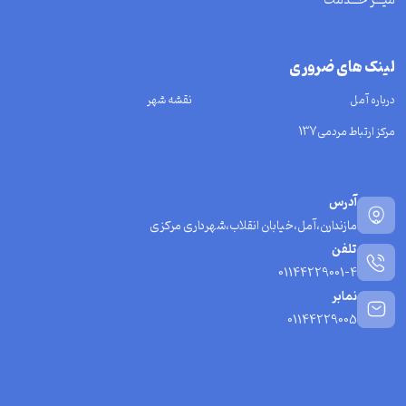
میـــز خـــدمت
لینک های ضروری
درباره آمل
نقشه شهر
مرکز ارتباط مردمی137
آدرس
مازندارن،آمل،خیابان انقلاب،شهرداری مرکزی
تلفن
01144229001-4
نمابر
01144229005