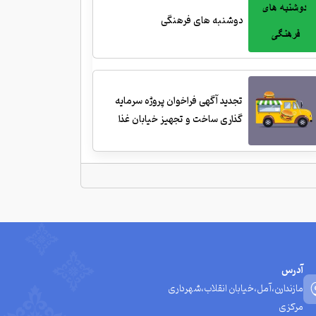
دوشنبه های فرهنگی
تجدید آگهی فراخوان پروژه سرمایه
گذاری ساخت و تجهیز خیابان غذا
آدرس
مازندارن،آمل،خیابان انقلاب،شهرداری
مرکزی