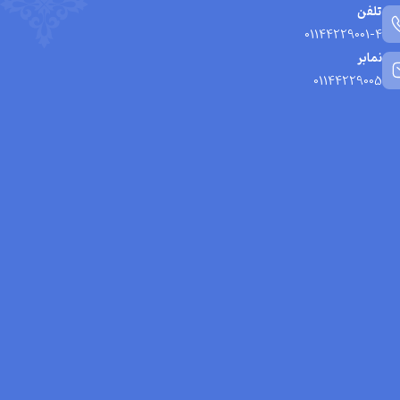
تلفن
01144229001-4
نمابر
01144229005