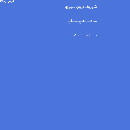
مرکز ارتباط 
شهروند برون سپاری
سامـــانـه پرســنلی
میـــز خـــدمت