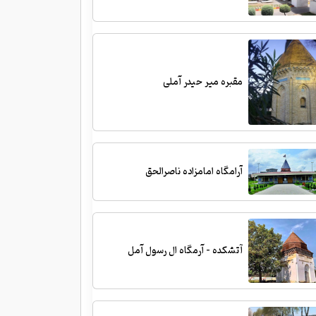
مقبره میر حیدر آملی
آرامگاه امامزاده ناصرالحق
آتشکده - آرمگاه ال رسول آمل