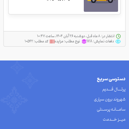
انتشار در:
‫ ‫۸ ماه قبل، دو شنبه ۲۶ آبان ۱۴۰۴، ساعت ۱۰:۴۷
دفعات نمایش:
178
نوع مطلب:
مزایده
کد مطلب:
۱۰۵۴۲
دسترسی سریع
پرتــــال قــــدیم
شهروند برون سپاری
سامـــانـه پرســنلی
میـــز خـــدمت