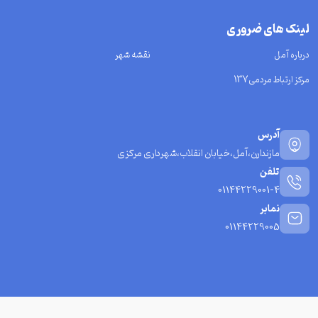
لینک های ضروری
درباره آمل
نقشه شهر
مرکز ارتباط مردمی137
آدرس
مازندارن،آمل،خیابان انقلاب،شهرداری مرکزی
تلفن
01144229001-4
نمابر
01144229005