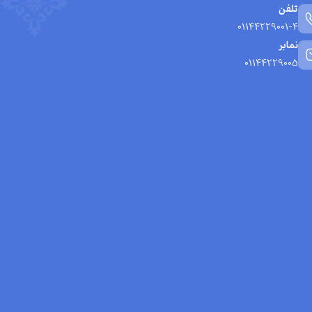
تلفن
01144229001-4
نمابر
01144229005