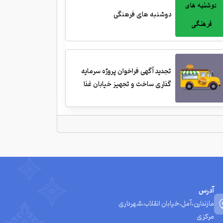
دوشنبه های فرهنگی
تجدید آگهی فراخوان پروژه سرمایه
گذاری ساخت و تجهیز خیابان غذا
آدرس
مازندارن،آمل،خیابان انقلاب،شهرداری
مرکزی