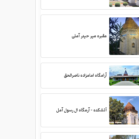
مقبره میر حیدر آملی
آرامگاه امامزاده ناصرالحق
آتشکده - آرمگاه ال رسول آمل