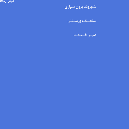
مرکز ارتباط 
شهروند برون سپاری
سامـــانـه پرســنلی
میـــز خـــدمت