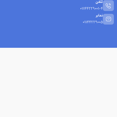
تلفن
01144229001-4
نمابر
01144229005