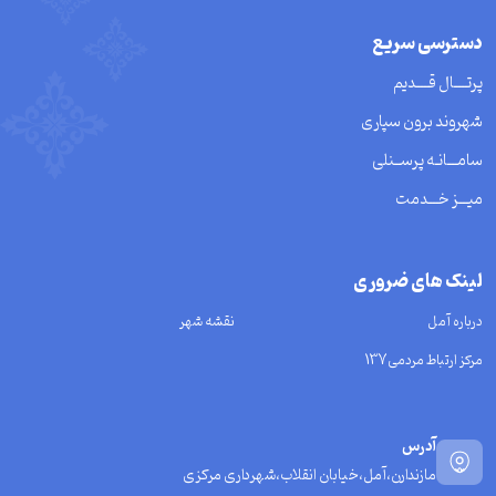
دسترسی سریع
پرتــــال قــــدیم
شهروند برون سپاری
سامـــانـه پرســنلی
میـــز خـــدمت
لینک های ضروری
درباره آمل
نقشه شهر
مرکز ارتباط مردمی137
آدرس
مازندارن،آمل،خیابان انقلاب،شهرداری مرکزی