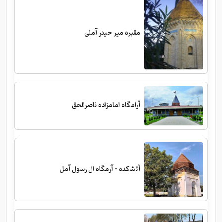
مقبره میر حیدر آملی
آرامگاه امامزاده ناصرالحق
آتشکده - آرمگاه ال رسول آمل