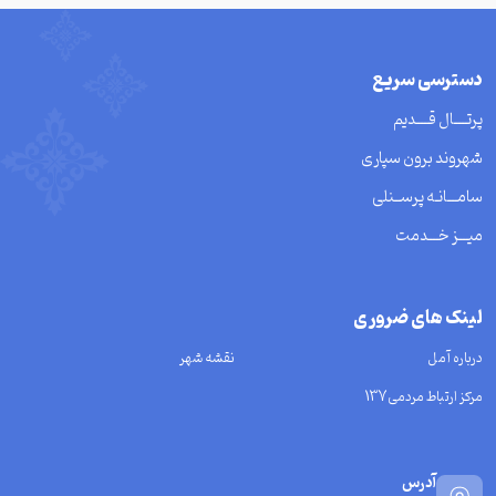
دسترسی سریع
پرتــــال قــــدیم
شهروند برون سپاری
سامـــانـه پرســنلی
میـــز خـــدمت
لینک های ضروری
درباره آمل
نقشه شهر
مرکز ارتباط مردمی137
آدرس