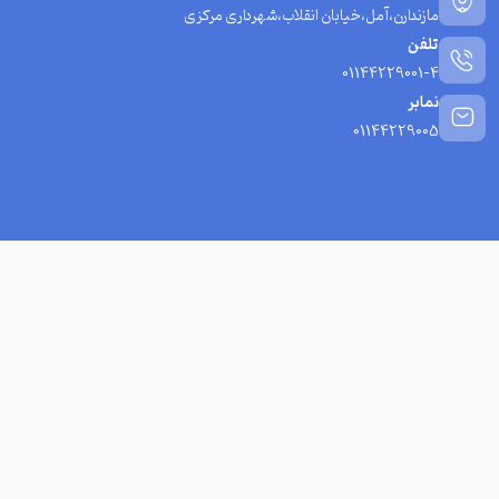
مازندارن،آمل،خیابان انقلاب،شهرداری مرکزی
تلفن
01144229001-4
نمابر
01144229005