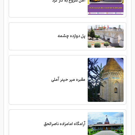
آمل شروع به کار کرد
پل دوازده چشمه
مقبره میر حیدر آملی
آرامگاه امامزاده ناصرالحق