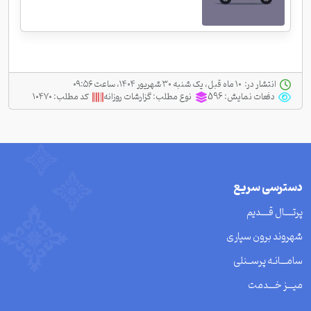
انتشار در:
‫ ‫۱۰ ماه قبل، یک شنبه ۳۰ شهریور ۱۴۰۴، ساعت ۰۹:۵۶
دفعات نمایش:
596
نوع مطلب:
گزارشات روزانه
کد مطلب:
۱۰۴۷۰
دسترسی سریع
پرتــــال قــــدیم
شهروند برون سپاری
سامـــانـه پرســنلی
میـــز خـــدمت