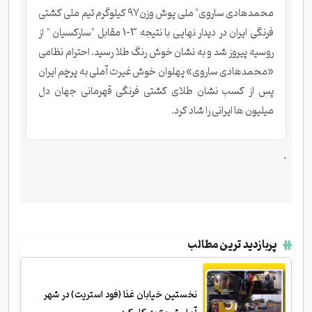
محمدهادی ساروی" ملی پوش وزن۹۷ کیلوگرم تیم ملی کشتی
فرنگی ایران در دیدار نهایی با نتیجه 3-1 مقابل "سارکسیان " از
روسیه پیروز شد و به نشان خوش رنگ طلا رسید. احترام نظامی
«محمدهادی ساروی» پهلوان خوش غیرت آملی به پرچم ایران
پس از کسب نشان طلای کشتی فرنگی قهرمانی جهان دل
میلیون ها ایرانی را شاد کرد.
.
پربازدید ترین مطالب
نخستین خیابان غذا (فود استریت) در شهر