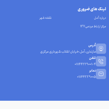
لینک های ضروری
درباره آمل
نقشه شهر
مرکز ارتباط مردمی137
آدرس
مازندارن،آمل،خیابان انقلاب،شهرداری مرکزی
تلفن
01144229001-4
نمابر
01144229005