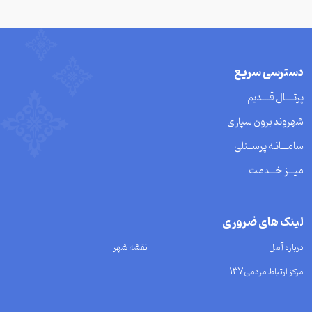
دسترسی سریع
پرتــــال قــــدیم
شهروند برون سپاری
سامـــانـه پرســنلی
میـــز خـــدمت
لینک های ضروری
درباره آمل
نقشه شهر
مرکز ارتباط مردمی137