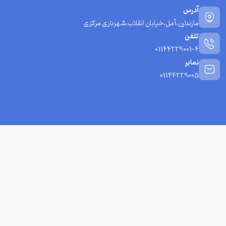
آدرس
مازندارن،آمل،خیابان انقلاب،شهرداری مرکزی
تلفن
01144229001-4
نمابر
01144229005