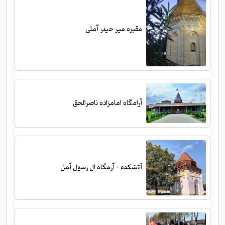
مقبره میر حیدر آملی
آرامگاه امامزاده ناصرالحق
آتشکده - آرمگاه ال رسول آمل