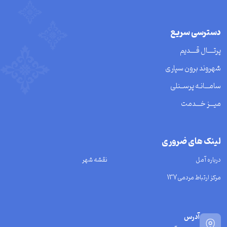
دسترسی سریع
پرتــــال قــــدیم
شهروند برون سپاری
سامـــانـه پرســنلی
میـــز خـــدمت
لینک های ضروری
درباره آمل
نقشه شهر
مرکز ارتباط مردمی137
آدرس