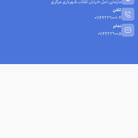
مازندارن،آمل،خیابان انقلاب،شهرداری مرکزی
تلفن
01144229001-4
نمابر
01144229005