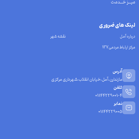
میـــز خـــدمت
لینک های ضروری
درباره آمل
نقشه شهر
مرکز ارتباط مردمی137
آدرس
مازندارن،آمل،خیابان انقلاب،شهرداری مرکزی
تلفن
01144229001-4
نمابر
01144229005