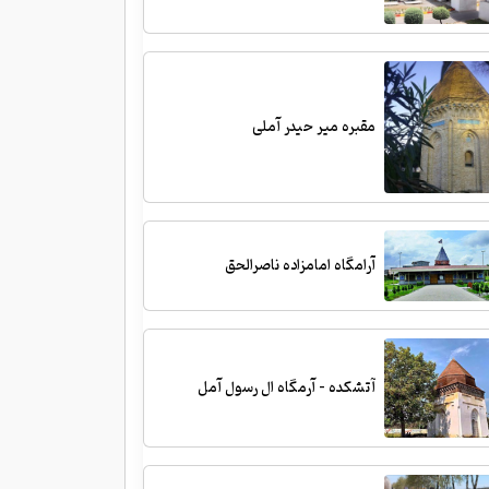
مقبره میر حیدر آملی
آرامگاه امامزاده ناصرالحق
آتشکده - آرمگاه ال رسول آمل