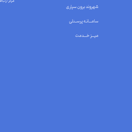
مرکز ارتباط 
شهروند برون سپاری
سامـــانـه پرســنلی
میـــز خـــدمت