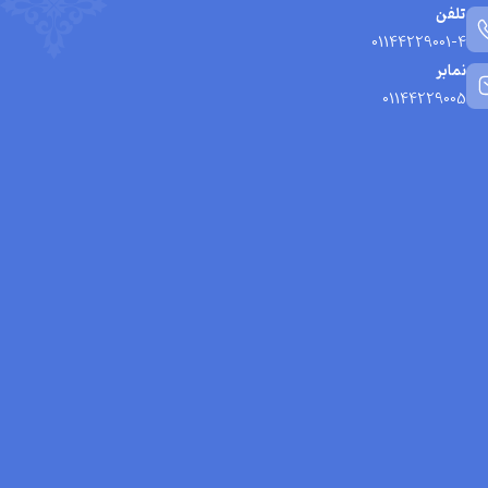
تلفن
01144229001-4
نمابر
01144229005