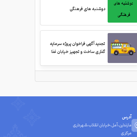
دوشنبه های فرهنگی
تجدید آگهی فراخوان پروژه سرمایه
گذاری ساخت و تجهیز خیابان غذا
آدرس
مازندارن،آمل،خیابان انقلاب،شهرداری
مرکزی