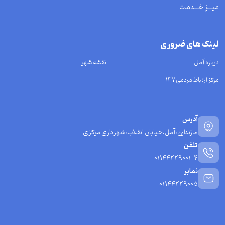
میـــز خـــدمت
لینک های ضروری
درباره آمل
نقشه شهر
مرکز ارتباط مردمی137
آدرس
مازندارن،آمل،خیابان انقلاب،شهرداری مرکزی
تلفن
01144229001-4
نمابر
01144229005