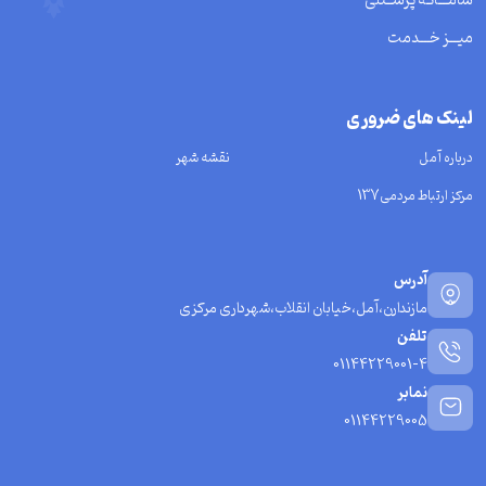
سامـــانـه پرســنلی
میـــز خـــدمت
لینک های ضروری
درباره آمل
نقشه شهر
مرکز ارتباط مردمی137
آدرس
مازندارن،آمل،خیابان انقلاب،شهرداری مرکزی
تلفن
01144229001-4
نمابر
01144229005