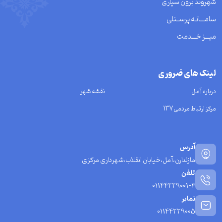
شهروند برون سپاری
سامـــانـه پرســنلی
میـــز خـــدمت
لینک های ضروری
درباره آمل
نقشه شهر
مرکز ارتباط مردمی137
آدرس
مازندارن،آمل،خیابان انقلاب،شهرداری مرکزی
تلفن
01144229001-4
نمابر
01144229005