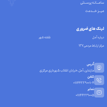
سامـــانـه پرســنلی
میـــز خـــدمت
لینک های ضروری
درباره آمل
نقشه شهر
مرکز ارتباط مردمی137
آدرس
مازندارن،آمل،خیابان انقلاب،شهرداری مرکزی
تلفن
01144229001-4
نمابر
01144229005