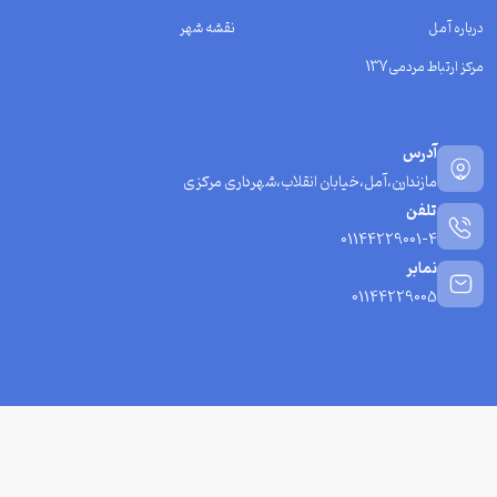
درباره آمل
نقشه شهر
مرکز ارتباط مردمی137
آدرس
مازندارن،آمل،خیابان انقلاب،شهرداری مرکزی
تلفن
01144229001-4
نمابر
01144229005