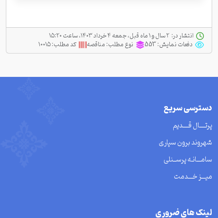
انتشار در:
‫ ‫۲ سال و ۱ ماه قبل، جمعه ۴ خرداد ۱۴۰۳، ساعت ۱۵:۲۰
دفعات نمایش:
553
نوع مطلب:
مناقصه
کد مطلب:
۱۰۰۱۵
دسترسی سریع
پرتــــال قــــدیم
شهروند برون سپاری
سامـــانـه پرســنلی
میـــز خـــدمت
لینک های ضروری