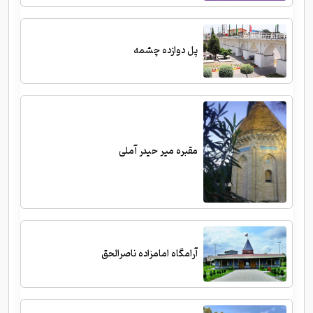
پل دوازده چشمه
مقبره میر حیدر آملی
آرامگاه امامزاده ناصرالحق