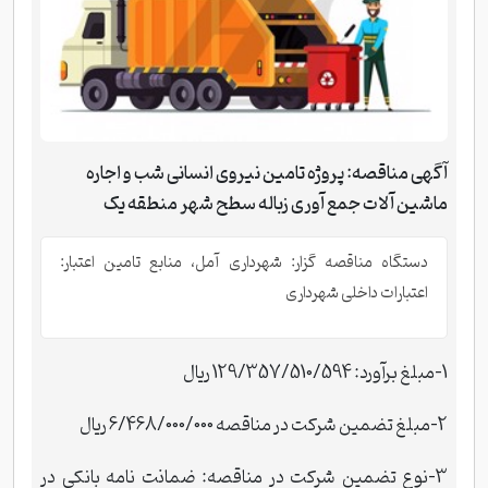
آگهی مناقصه: پروژه تامین نیروی انسانی شب و اجاره
ماشین آلات جمع آوری زباله سطح شهر منطقه یک
دستگاه مناقصه گزار: شهرداری آمل، منابع تامین اعتبار:
اعتبارات داخلی شهرداری
1-مبلغ برآورد: 129/357/510/594 ریال
2-مبلغ تضمین شرکت در مناقصه 6/468/000/000 ریال
3-نوع تضمین شرکت در مناقصه: ضمانت نامه بانکی در