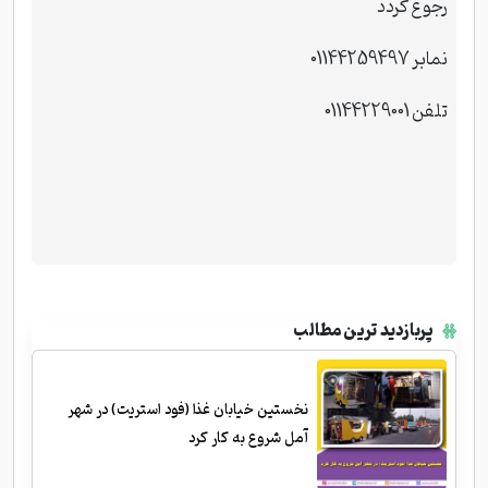
رجوع گردد
نمابر 01144259497
تلفن 01144229001
پربازدید ترین مطالب
نخستین خیابان غذا (فود استریت) در شهر
آمل شروع به کار کرد