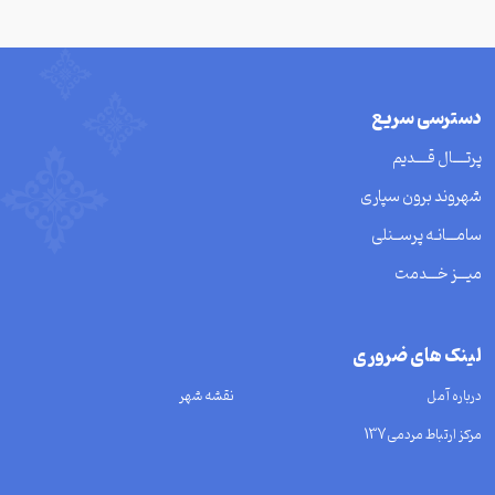
دسترسی سریع
پرتــــال قــــدیم
شهروند برون سپاری
سامـــانـه پرســنلی
میـــز خـــدمت
لینک های ضروری
درباره آمل
نقشه شهر
مرکز ارتباط مردمی137