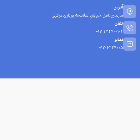
آدرس
مازندارن،آمل،خیابان انقلاب،شهرداری مرکزی
تلفن
01144229001-4
نمابر
01144229005