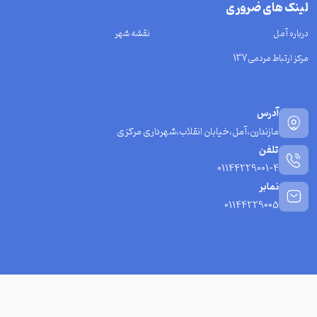
لینک های ضروری
درباره آمل
نقشه شهر
مرکز ارتباط مردمی137
آدرس
مازندارن،آمل،خیابان انقلاب،شهرداری مرکزی
تلفن
01144229001-4
نمابر
01144229005