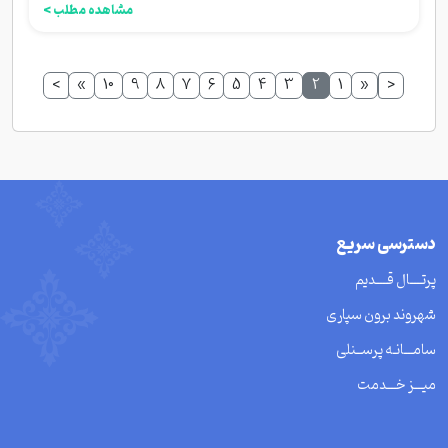
مشاهده مطلب >
>
»
10
9
8
7
6
5
4
3
2
1
«
<
دسترسی سریع
پرتــــال قــــدیم
شهروند برون سپاری
سامـــانـه پرســنلی
میـــز خـــدمت