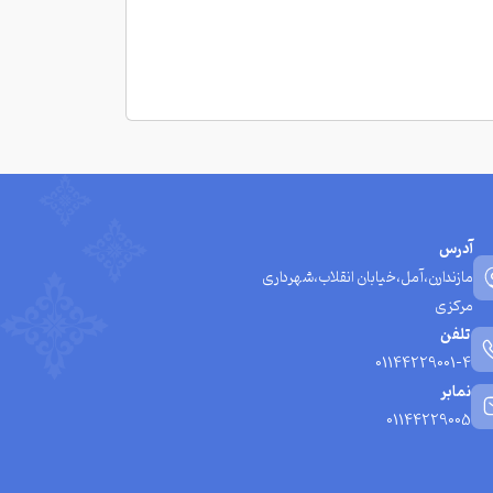
آدرس
مازندارن،آمل،خیابان انقلاب،شهرداری
مرکزی
تلفن
01144229001-4
نمابر
01144229005