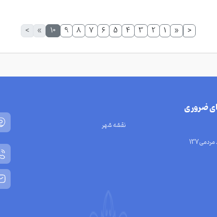
>
»
10
9
8
7
6
5
4
3
2
1
«
<
ای ضروری
نقشه شهر
مردمی137