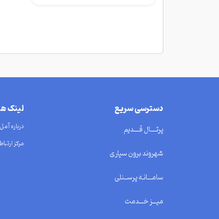
دسترسی سریع
لینک ه
درباره آمل
پرتــــال قــــدیم
مرکز ارتباط 
شهروند برون سپاری
سامـــانـه پرســنلی
میـــز خـــدمت