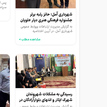
بلوار
پس از
سپاه 
دهه ا
شهرداری آمل؛ حائز رتبه برتر
جشنواره‌ فرهنگی هنری دیار علویان
مازندران
به گزارش مدیریت ارتباطات وروابط عمومی
شهرداری آمل، در آیین اختتامیه
دوازدهمین رویداد فرهنگی هنری...
مشاهده مطلب >
رسیدگی به مشکلات شهروندان
شهرک ایثار و انتهای بلوارآزادگان در
دیدار...
به گزارش مدیریت ارتباطات و روابط عمومی