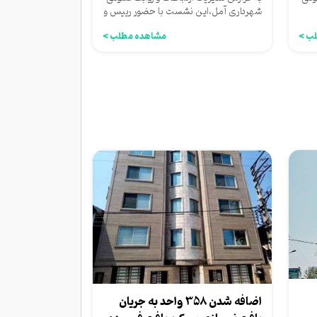
شهرداری آمل،این نشست با حضور رییس و
اعضای شورای اسلامی...
ب >
مشاهده مطلب >
اضافه شدن 358 واحد به جریان