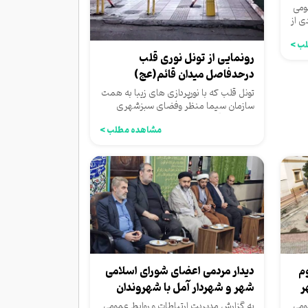
ومی
ی از
ب >
رونمایی از تونل نوری قلب
درحدفاصل میدان قائم(عج)
تونل قلب که با نورپردازی های زیبا به همت
سازمان سیما منظر وفضای سبزشهری
شهرداری آمل درحد فاصل میدان...
مشاهده مطلب >
وم
دیدار مردمی اعضای شورای اسلامی
ر
شهر و شهردار آمل با شهروندان
محترم...
ومی
به گزارش مدیریت ارتباطات و روابط عمومی