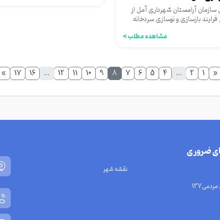
سازمان آرامستان شهرداری آمل از
فرایند بازسازی و نوسازی سردخانه
ازمان در بهشت امامزاده...
مشاهده مطلب >
»
17
16
...
12
11
10
9
8
7
6
5
4
...
2
1
«
ای ضروری
نقشه شهر
مردمی137