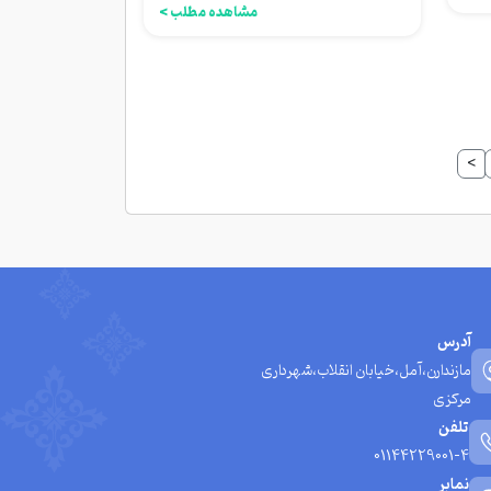
مشاهده مطلب >
>
آدرس
مازندارن،آمل،خیابان انقلاب،شهرداری
مرکزی
تلفن
01144229001-4
نمابر