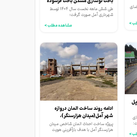
بافت نوسازی مسکن بافت فرسوده
ضای
و ناکارآمد...
طی شش ماهه نخست سال 1404 توسط
شهرداری آمل صورت گرفت؛
ب >
مشاهده مطلب >
پل
ادامه روند ساخت المان دروازه
شهر آمل(میدان هزارسنگر)،
ای
جلوه‌ای تازه...
:
پروژه ساخت احداث المان شاخص میدان
هزارسنگر آمل با هدف بازآفرینی هویت
ب >
تاریخی و مذهبی این شهر در...