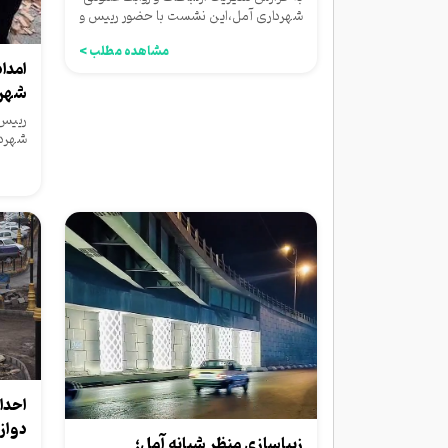
شهرداری آمل،این نشست با حضور رییس و
اعضای شورای اسلامی...
مشاهده مطلب >
امدا
شهرد
ای...
رییس 
شهردا
عملیا
احدا
دواز
زیباسازی منظر شبانه آمل؛