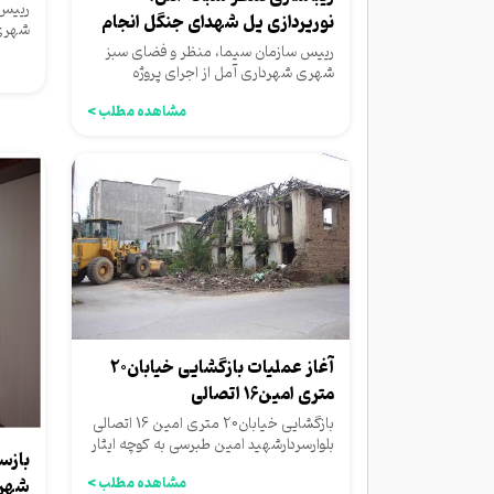
ترافی
رییس 
نورپردازی پل شهدای جنگل انجام
شهری 
شد
یکی ا
رییس سازمان سیما، منظر و فضای سبز
شهری شهرداری آمل از اجرای پروژه
نورپردازی پایه‌های پل شهدای جنگل...
مشاهده مطلب >
آغاز عملیات بازگشایی خیابان20
متری امین16 اتصالی
بلوارشهیدامین طبرسی...
بازگشایی خیابان20 متری امین 16 اتصالی
بلوارسردارشهید امین طبرسی به کوچه ایثار
بازس
5 و بلوار جانبازان...
مشاهده مطلب >
شهرد