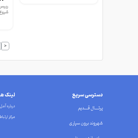
رییس 
شروع 
این س
<
دسترسی سریع
لینک ه
درباره آمل
پرتــــال قــــدیم
مرکز ارتباط 
شهروند برون سپاری