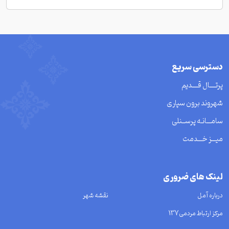
دسترسی سریع
پرتــــال قــــدیم
شهروند برون سپاری
سامـــانـه پرســنلی
میـــز خـــدمت
لینک های ضروری
درباره آمل
نقشه شهر
مرکز ارتباط مردمی137