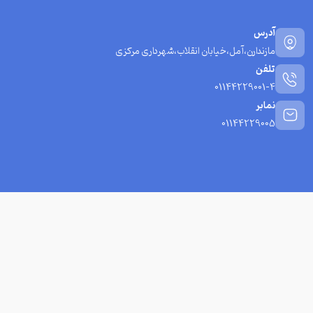
آدرس
مازندارن،آمل،خیابان انقلاب،شهرداری مرکزی
تلفن
01144229001-4
نمابر
01144229005