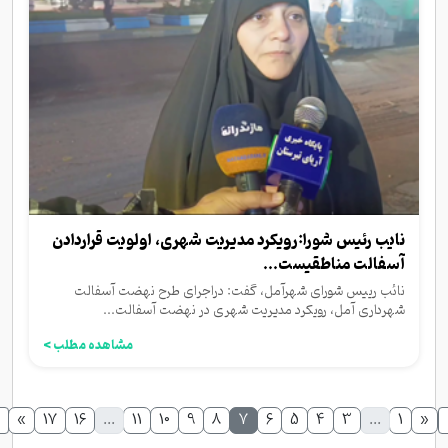
نایب رئیس شورا:رویکرد مدیریت شهری، اولویت قراردادن
آسفالت مناطقیست...
نائب رییس شورای شهرآمل، گفت: دراجرای طرح نهضت آسفالت
شهرداری آمل، رویکرد مدیریت شهری در نهضت آسفالت...
مشاهده مطلب >
»
17
16
...
11
10
9
8
7
6
5
4
3
...
1
«