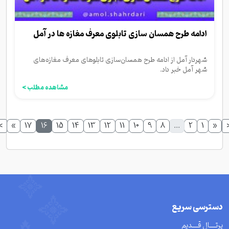
ادامه طرح همسان سازی تابلوی معرف مغازه ها در آمل
شهردار آمل از ادامه طرح همسان‌سازی تابلوهای معرف مغازه‌های
شهر آمل خبر داد.
مشاهده مطلب >
>
»
17
16
15
14
13
12
11
10
9
8
...
2
1
«
دسترسی سریع
پرتــــال قــــدیم