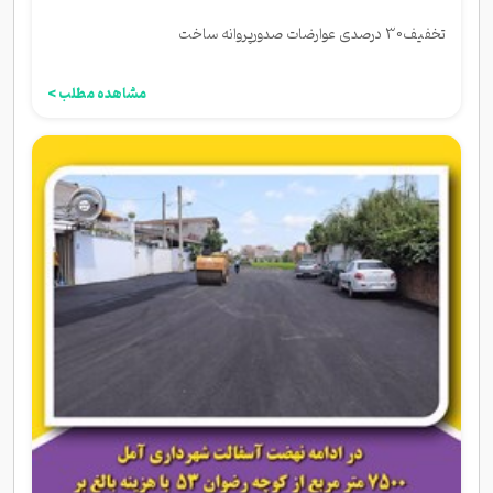
تخفیف30 درصدی عوارضات صدورپروانه ساخت
مشاهده مطلب >