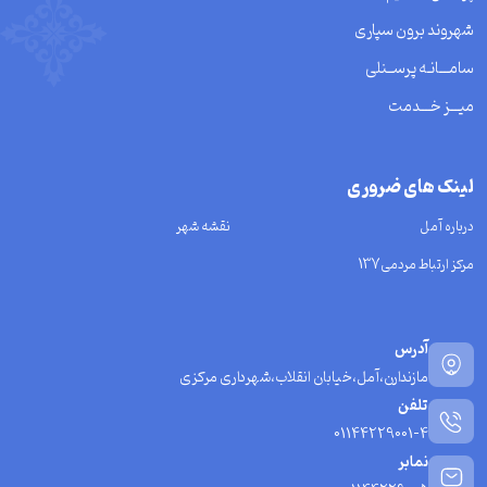
شهروند برون سپاری
سامـــانـه پرســنلی
میـــز خـــدمت
لینک های ضروری
درباره آمل
نقشه شهر
مرکز ارتباط مردمی137
آدرس
مازندارن،آمل،خیابان انقلاب،شهرداری مرکزی
تلفن
01144229001-4
نمابر